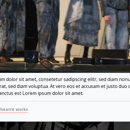
m dolor sit amet, consetetur sadipscing elitr, sed diam no
rat, sed diam voluptua. At vero eos et accusam et justo duo 
anctus est Lorem ipsum dolor sit amet.
heatre works