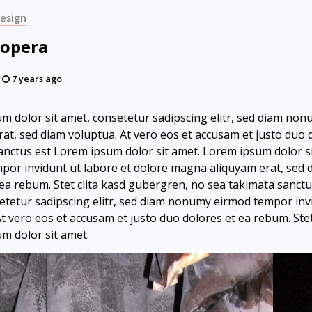
esign
sopera
7 years ago
m dolor sit amet, consetetur sadipscing elitr, sed diam no
rat, sed diam voluptua. At vero eos et accusam et justo duo 
anctus est Lorem ipsum dolor sit amet. Lorem ipsum dolor si
por invidunt ut labore et dolore magna aliquyam erat, sed d
 ea rebum. Stet clita kasd gubergren, no sea takimata sanct
etetur sadipscing elitr, sed diam nonumy eirmod tempor inv
At vero eos et accusam et justo duo dolores et ea rebum. Ste
m dolor sit amet.