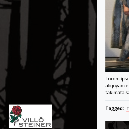
Lorem ipsu
aliquyam e
takimata s
Tagged:
T
Post