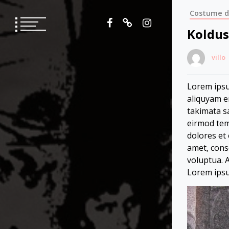
Skip
Costume d
to
content
Koldu
villo
Lorem ipsu
aliquyam e
takimata s
eirmod tem
dolores et
amet, cons
voluptua. 
Lorem ipsu