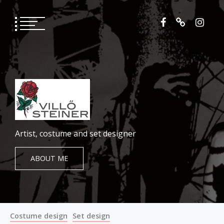
Skip
to
content
Artist, costume and set designer
ABOUT ME
Costume design
Set design